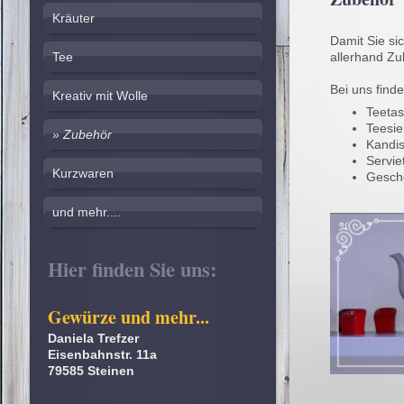
Kräuter
Damit Sie si
Tee
allerhand Zu
Bei uns finde
Kreativ mit Wolle
Teeta
Teesieb
Zubehör
Kandis
Servie
Kurzwaren
Gesch
und mehr....
Hier finden Sie uns:
Gewürze und mehr...
Daniela Trefzer
Eisenbahnstr. 11a
79585 Steinen